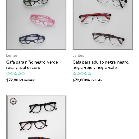
Lentes
Lentes
Gafa para niño negro-verde,
Gafa para adulto negra-negro,
rosa y azul oscuro
negra-rojo y negra-café.
Valorado
Valorado
$
72,80
$
72,80
IVA incluido
IVA incluido
en
en
0
0
de
de
5
5