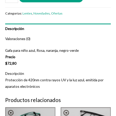
para
niño
Categorías:
Lentes
,
Novedades
,
Ofertas
azul,
Rosa,
Descripción
naranja,
negro-
Valoraciones (0)
verde
cantidad
Gafa para niño azul, Rosa, naranja, negro-verde
Precio
$72,80
Descripción
Protección de 420nm contra rayos UV y la luz azul, emitida por
aparatos electrónicos
Productos relacionados