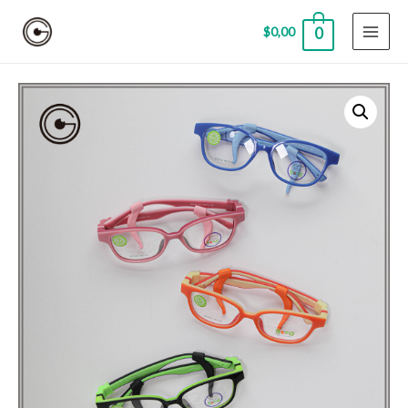
$
0,00
0
MAI
MEN