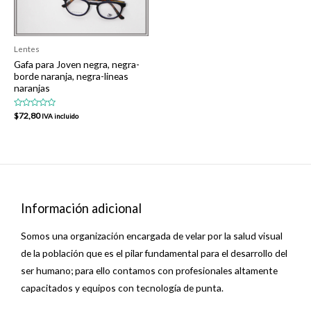
Lentes
Gafa para Joven negra, negra-
borde naranja, negra-lineas
naranjas
Valorado
$
72,80
IVA incluido
en
0
de
5
Información adicional
Somos una organización encargada de velar por la salud visual
de la población que es el pilar fundamental para el desarrollo del
ser humano; para ello contamos con profesionales altamente
capacitados y equipos con tecnología de punta.